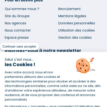
Pour en savoir plus
Qui sommes-nous ?
Recrutement
Site du Groupe
Mentions légales
Nos agences
Données personnelles
Nous contacter
Utilisation des cookies
Espace presse
Gestion des cookies
Continuer sans accepter
Inscrivez-vous à notre newsletter
et nos communications
Salut c'est nous...
les Cookies !
Avec votre accord, nous et nos
partenaires utilisons des cookies et
des technologies similaires pour stocker et accéder à des
informations personnelles, comme votre visite sur ce site, afin
En vous abonnant, vous acceptez nos conditions d'utilisation
d’améliorer votre expérience utilisateur, de mesurer notre
et notre politique de données personnelles. Vous pourrez
audience, et de vous proposer des contenus et annonces
vous désabonner à tout moment depuis le lien présent dans
personnalisés.
chaque newsletter que vous recevrez.
En cliquant sur « J’accepte », vous consentez à l’utilisation des