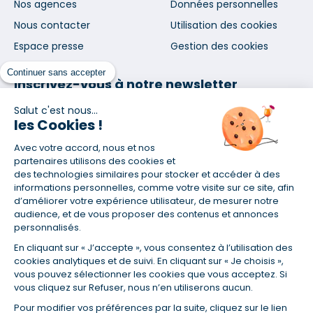
Nos agences
Données personnelles
Nous contacter
Utilisation des cookies
Espace presse
Gestion des cookies
Continuer sans accepter
Inscrivez-vous à notre newsletter
et nos communications
Salut c'est nous...
les Cookies !
Avec votre accord, nous et nos
partenaires utilisons des cookies et
des technologies similaires pour stocker et accéder à des
informations personnelles, comme votre visite sur ce site, afin
En vous abonnant, vous acceptez nos conditions d'utilisation
d’améliorer votre expérience utilisateur, de mesurer notre
et notre politique de données personnelles. Vous pourrez
audience, et de vous proposer des contenus et annonces
vous désabonner à tout moment depuis le lien présent dans
personnalisés.
chaque newsletter que vous recevrez.
En cliquant sur « J’accepte », vous consentez à l’utilisation des
cookies analytiques et de suivi. En cliquant sur « Je choisis »,
vous pouvez sélectionner les cookies que vous acceptez. Si
Certifié ISO 9001
vous cliquez sur Refuser, nous n’en utiliserons aucun.
Pour modifier vos préférences par la suite, cliquez sur le lien
Retrouvez-nous sur les réseaux