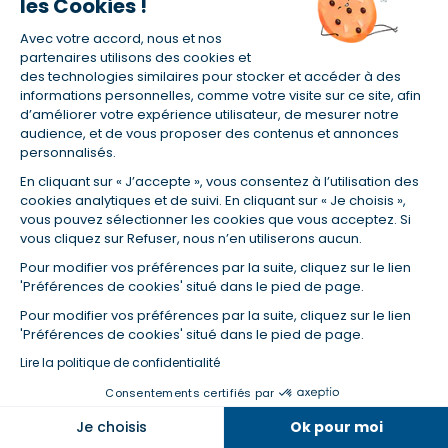
les Cookies !
et peuvent donner lieu à un redressement
fiscal en cas de fraude avérée.
Avec votre accord, nous et nos
partenaires utilisons des cookies et
des technologies similaires pour stocker et accéder à des
informations personnelles, comme votre visite sur ce site, afin
d’améliorer votre expérience utilisateur, de mesurer notre
audience, et de vous proposer des contenus et annonces
personnalisés.
Trouvez la solution de défiscalisation qui
En cliquant sur « J’accepte », vous consentez à l’utilisation des
vous convient le mieux
cookies analytiques et de suivi. En cliquant sur « Je choisis »,
vous pouvez sélectionner les cookies que vous acceptez. Si
Découvrez les solutions de
vous cliquez sur Refuser, nous n’en utiliserons aucun.
défiscalisation
Pour modifier vos préférences par la suite, cliquez sur le lien
'Préférences de cookies' situé dans le pied de page.
Pour modifier vos préférences par la suite, cliquez sur le lien
'Préférences de cookies' situé dans le pied de page.
Lire la politique de confidentialité
Consentements certifiés par
Je choisis
Ok pour moi