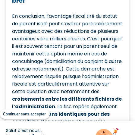
bref
En conclusion, l’avantage fiscal tiré du statut
de parent isolé peut s’avérer particulièrement
avantageux avec des réductions de plusieurs
centaines voire milliers d’euros. C’est pourquoi
il est souvent tentant pour un parent seul de
maintenir cette option même en cas de
concubinage (domiciliation du conjoint à autre
adresse notamment). Cette démarche est
relativement risquée puisque l’administration
fiscale est particulièrement attentive sur
cette question avec notamment des
croisements entre les différents fichiers de
l’administration
. Le fisc repère également
les
domiciliations identiques pour des
Continuer sans accepter
concubins
. Des contrôles plus poussés
peuvent alors être effectués en cas de doute
Salut c'est nous...