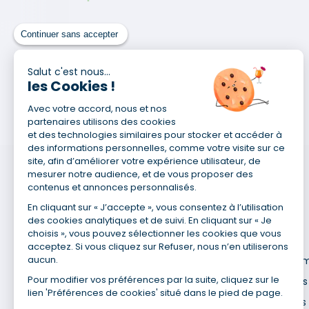
Continuer sans accepter
Salut c'est nous...
les Cookies !
Avec votre accord, nous et nos
partenaires utilisons des cookies
et des technologies similaires pour stocker et accéder à
des informations personnelles, comme votre visite sur ce
site, afin d’améliorer votre expérience utilisateur, de
mesurer notre audience, et de vous proposer des
contenus et annonces personnalisés.
En cliquant sur « J’accepte », vous consentez à l’utilisation
des cookies analytiques et de suivi. En cliquant sur « Je
choisis », vous pouvez sélectionner les cookies que vous
Pour en savoir plus
acceptez. Si vous cliquez sur Refuser, nous n’en utiliserons
aucun.
Qui sommes-nous ?
Recrute
Pour modifier vos préférences par la suite, cliquez sur le
Site du Groupe
Mentions 
lien 'Préférences de cookies' situé dans le pied de page.
Nos agences
Données 