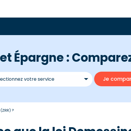
t Épargne : Comparez 
 (ZRR) ?