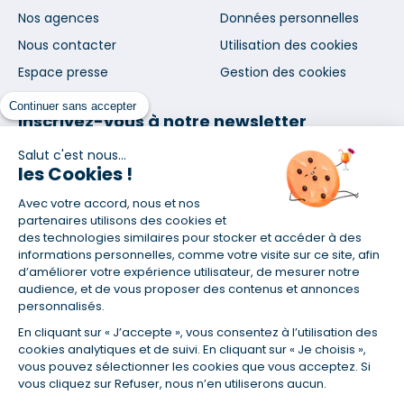
Nos agences
Données personnelles
Nous contacter
Utilisation des cookies
Espace presse
Gestion des cookies
Continuer sans accepter
Inscrivez-vous à notre newsletter
et nos communications
Salut c'est nous...
les Cookies !
Avec votre accord, nous et nos
partenaires utilisons des cookies et
des technologies similaires pour stocker et accéder à des
informations personnelles, comme votre visite sur ce site, afin
En vous abonnant, vous acceptez nos conditions d'utilisation
d’améliorer votre expérience utilisateur, de mesurer notre
et notre politique de données personnelles. Vous pourrez
audience, et de vous proposer des contenus et annonces
vous désabonner à tout moment depuis le lien présent dans
personnalisés.
chaque newsletter que vous recevrez.
En cliquant sur « J’accepte », vous consentez à l’utilisation des
cookies analytiques et de suivi. En cliquant sur « Je choisis »,
vous pouvez sélectionner les cookies que vous acceptez. Si
Certifié ISO 9001
vous cliquez sur Refuser, nous n’en utiliserons aucun.