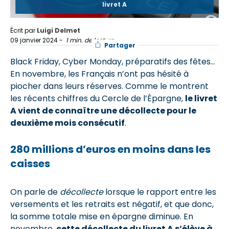
livret A
Écrit par
Luigi Delmet
09 janvier 2024
-
1 min. de lecture
Partager
Black Friday, Cyber Monday, préparatifs des fêtes…
En novembre, les Français n’ont pas hésité à
piocher dans leurs réserves. Comme le montrent
les récents chiffres du Cercle de l’Épargne,
le livret
A vient de connaître une décollecte pour le
deuxième mois consécutif
.
280 millions d’euros en moins dans les
caisses
On parle de
décollecte
lorsque le rapport entre les
versements et les retraits est négatif, et que donc,
la somme totale mise en épargne diminue. En
novembre,
cette décollecte du livret A s’élève à