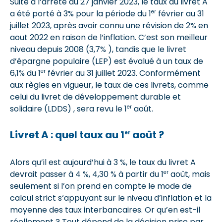
Suite à l’arrêté du 27 janvier 2023, le taux du livret A
er
a été porté à 3% pour la période du 1
février au 31
juillet 2023, après avoir connu une révision de 2% en
aout 2022 en raison de l’inflation. C’est son meilleur
niveau depuis 2008 (3,7% ), tandis que le livret
d’épargne populaire (LEP) est évalué à un taux de
er
6,1% du 1
février au 31 juillet 2023. Conformément
aux règles en vigueur, le taux de ces livrets, comme
celui du livret de développement durable et
er
solidaire (LDDS) , sera revu le 1
août.
Livret A : quel taux au 1
août ?
er
Alors qu’il est aujourd’hui à 3 %, le taux du livret A
er
devrait passer à 4 %, 4,30 % à partir du 1
août, mais
seulement si l’on prend en compte le mode de
calcul strict s‘appuyant sur le niveau d’inflation et la
moyenne des taux interbancaires. Or qu’en est-il
réellement ? Tout dépend de la décision prise par