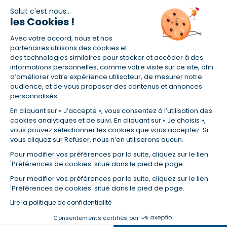
et nos communications
Salut c'est nous...
les Cookies !
Avec votre accord, nous et nos
partenaires utilisons des cookies et
des technologies similaires pour stocker et accéder à des
informations personnelles, comme votre visite sur ce site, afin
En vous abonnant, vous acceptez nos conditions d'utilisation
d’améliorer votre expérience utilisateur, de mesurer notre
et notre politique de données personnelles. Vous pourrez
audience, et de vous proposer des contenus et annonces
vous désabonner à tout moment depuis le lien présent dans
personnalisés.
chaque newsletter que vous recevrez.
En cliquant sur « J’accepte », vous consentez à l’utilisation des
cookies analytiques et de suivi. En cliquant sur « Je choisis »,
vous pouvez sélectionner les cookies que vous acceptez. Si
Certifié ISO 9001
vous cliquez sur Refuser, nous n’en utiliserons aucun.
Pour modifier vos préférences par la suite, cliquez sur le lien
Retrouvez-nous sur les réseaux
'Préférences de cookies' situé dans le pied de page.
Pour modifier vos préférences par la suite, cliquez sur le lien
'Préférences de cookies' situé dans le pied de page.
Lire la politique de confidentialité
Consentements certifiés par