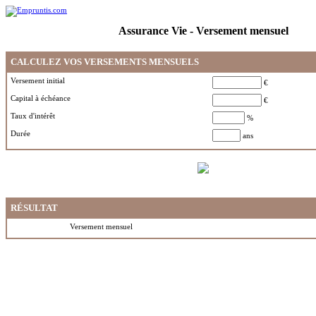
Assurance Vie - Versement mensuel
CALCULEZ VOS VERSEMENTS MENSUELS
Versement initial
€
Capital à échéance
€
Taux d'intérêt
%
Durée
ans
RÉSULTAT
Versement mensuel